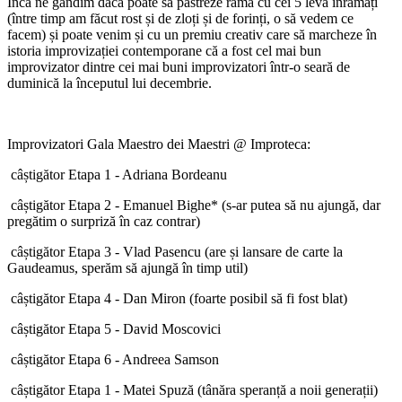
Încă ne gândim dacă poate să păstreze rama cu cei 5 leva înrămați
(între timp am făcut rost și de zloți și de forinți, o să vedem ce
facem) și poate venim și cu un premiu creativ care să marcheze în
istoria improvizației contemporane că a fost cel mai bun
improvizator dintre cei mai buni improvizatori într-o seară de
duminică la începutul lui decembrie.
Improvizatori Gala Maestro dei Maestri @ Improteca:
câștigător Etapa 1 - Adriana Bordeanu
câștigător Etapa 2 - Emanuel Bighe* (s-ar putea să nu ajungă, dar
pregătim o surpriză în caz contrar)
câștigător Etapa 3 - Vlad Pasencu (are și lansare de carte la
Gaudeamus, sperăm să ajungă în timp util)
câștigător Etapa 4 - Dan Miron (foarte posibil să fi fost blat)
câștigător Etapa 5 - David Moscovici
câștigător Etapa 6 - Andreea Samson
câștigător Etapa 1 - Matei Spuză (tânăra speranță a noii generații)