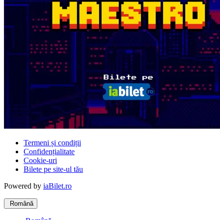
Termeni și condiții
Confidențialitate
Cookie-uri
Bilete pe site-ul tău
Powered by
iaBilet.ro
Română