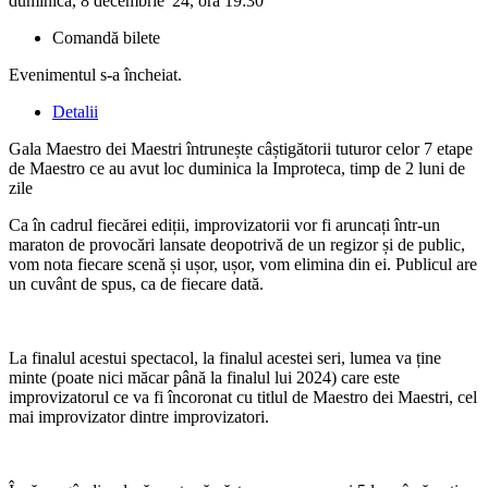
duminică, 8 decembrie '24, ora 19:30
Comandă bilete
Evenimentul s-a încheiat.
Detalii
Gala Maestro dei Maestri întrunește câștigătorii tuturor celor 7 etape
de Maestro ce au avut loc duminica la Improteca, timp de 2 luni de
zile
Ca în cadrul fiecărei ediții, improvizatorii vor fi aruncați într-un
maraton de provocări lansate deopotrivă de un regizor și de public,
vom nota fiecare scenă și ușor, ușor, vom elimina din ei. Publicul are
un cuvânt de spus, ca de fiecare dată.
La finalul acestui spectacol, la finalul acestei seri, lumea va ține
minte (poate nici măcar până la finalul lui 2024) care este
improvizatorul ce va fi încoronat cu titlul de Maestro dei Maestri, cel
mai improvizator dintre improvizatori.