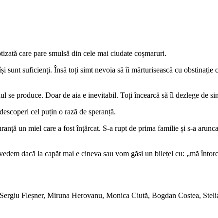
otizată care pare smulsă din cele mai ciudate coșmaruri.
i sunt suficienți. Însă toți simt nevoia să îi mărturisească cu obstinație 
ul se produce. Doar de aia e inevitabil. Toți încearcă să îl dezlege de sin
escoperi cel puțin o rază de speranță.
anță un miel care a fost înțărcat. S-a rupt de prima familie și s-a arunc
dem dacă la capăt mai e cineva sau vom găsi un bilețel cu: „mă întorc
rgiu Fleșner, Miruna Herovanu, Monica Ciută, Bogdan Costea, Stelian