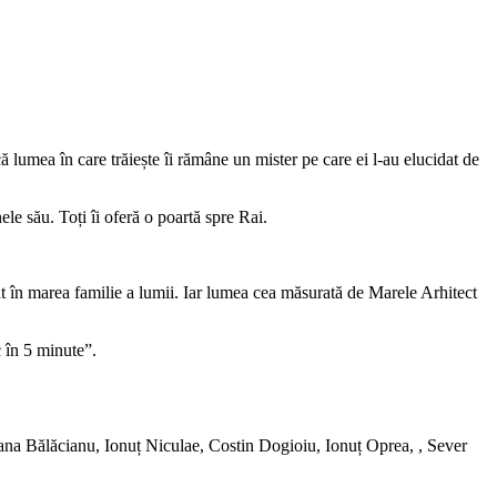
că lumea în care trăiește îi rămâne un mister pe care ei l-au elucidat de
ele său. Toți îi oferă o poartă spre Rai.
at în marea familie a lumii. Iar lumea cea măsurată de Marele Arhitect
 în 5 minute”.
a Bălăcianu, Ionuț Niculae, Costin Dogioiu, Ionuț Oprea, , Sever