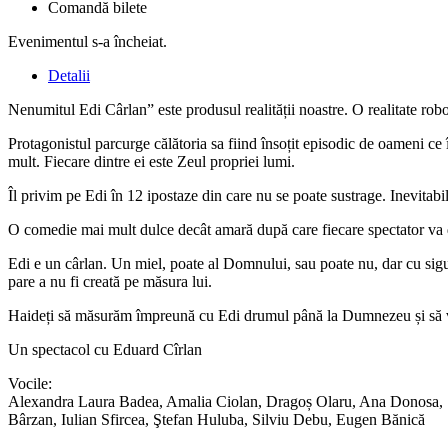
Comandă bilete
Evenimentul s-a încheiat.
Detalii
Nenumitul Edi Cârlan” este produsul realității noastre. O realitate rob
Protagonistul parcurge călătoria sa fiind însoțit episodic de oameni ce îș
mult. Fiecare dintre ei este Zeul propriei lumi.
Îl privim pe Edi în 12 ipostaze din care nu se poate sustrage. Inevitabil
O comedie mai mult dulce decât amară după care fiecare spectator va d
Edi e un cârlan. Un miel, poate al Domnului, sau poate nu, dar cu sigur
pare a nu fi creată pe măsura lui.
Haideți să măsurăm împreună cu Edi drumul până la Dumnezeu și să ve
Un spectacol cu Eduard Cîrlan
Vocile:
Alexandra Laura Badea, Amalia Ciolan, Dragoș Olaru, Ana Donosa, Se
Bârzan, Iulian Sfircea, Ştefan Huluba, Silviu Debu, Eugen Bănică